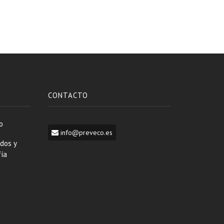
CONTACTO
o
info@preveco.es
dos y
fía