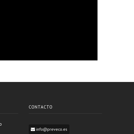
CONTACTO
o
info@preveco.es