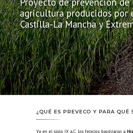
Proyecto de prevención de 
agricultura producidos por 
Castilla-La Mancha y Extre
¿QUÉ ES PREVECO Y PARA QUÉ 
Ya en el siglo IX a.C. los fenicios bautizaron a
Hi