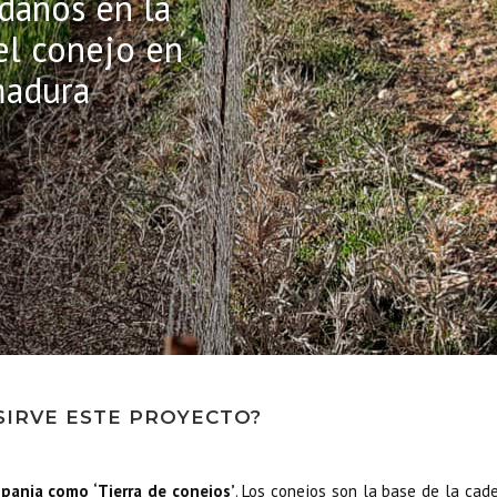
daños en la
el conejo en
madura
SIRVE ESTE PROYECTO?
spania como ‘Tierra de conejos’
. Los conejos son la base de la cad